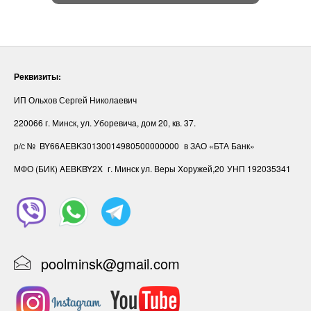
Реквизиты:
ИП Ольхов Сергей Николаевич
220066 г. Минск, ул. Уборевича, дом 20, кв. 37.
р/с № BY66AEBK30130014980500000000
в ЗАО «БТА Банк»
МФО (БИК) AEBKBY2X
г. Минск ул. Веры Хоружей,20
УНП ‎192035341
poolminsk@gmail.com