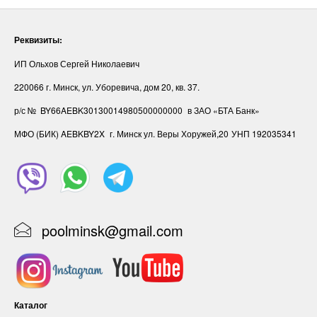
Реквизиты:
ИП Ольхов Сергей Николаевич
220066 г. Минск, ул. Уборевича, дом 20, кв. 37.
р/с № BY66AEBK30130014980500000000
в ЗАО «БТА Банк»
МФО (БИК) AEBKBY2X
г. Минск ул. Веры Хоружей,20
УНП ‎192035341
poolminsk@gmail.com
Каталог