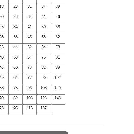
18
23
31
34
39
20
26
34
41
46
25
34
41
50
56
28
38
45
55
62
33
44
52
64
73
40
53
64
75
81
46
60
73
82
89
49
64
77
90
102
68
75
93
108
120
70
89
108
126
143
73
95
116
137