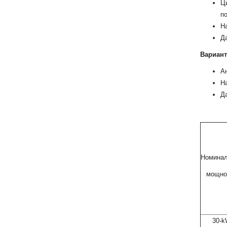
Ц
п
На
Да
Вариант
Ан
На
Да
Номина
мощно
30-