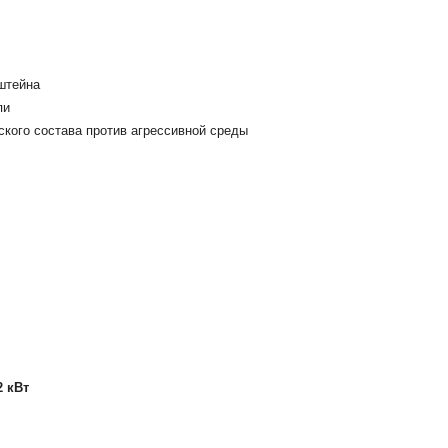
штейна
пи
ого состава против агрессивной среды
2 кВт