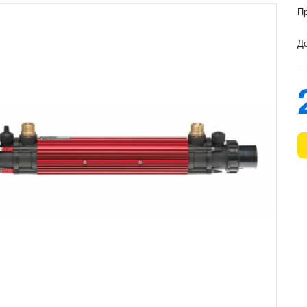
Пр
До