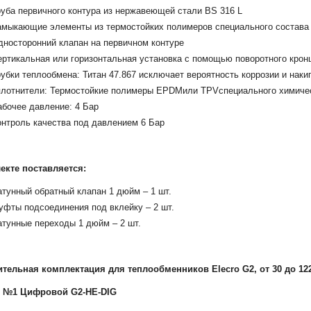
уба первичного контура из нержавеющей стали BS 316 L
амыкающие элементы из термостойких полимеров специального состава
дносторонний клапан на первичном контуре
ертикальная или горизонтальная установка с помощью поворотного крон
убки теплообмена: Титан 47.867 исключает вероятность коррозии и наки
плотнители: Термостойкие полимеры EPDMили TPVспециального химическ
бочее давление: 4 Бар
онтроль качества под давлением 6 Бар
екте поставляется:
тунный обратный клапан 1 дюйм – 1 шт.
уфты подсоединения под вклейку – 2 шт.
тунные переходы 1 дюйм – 2 шт.
тельная комплектация для теплообменников Elecro G2, от 30 до 12
 №1 Цифровой G2-HE-DIG