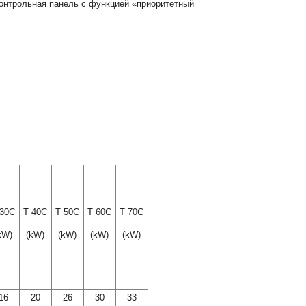
онтрольная панель с функцией «приоритетный
 30С
Т 40С
Т 50С
Т 60С
Т 70С
kW)
(kW)
(kW)
(kW)
(kW)
16
20
26
30
33