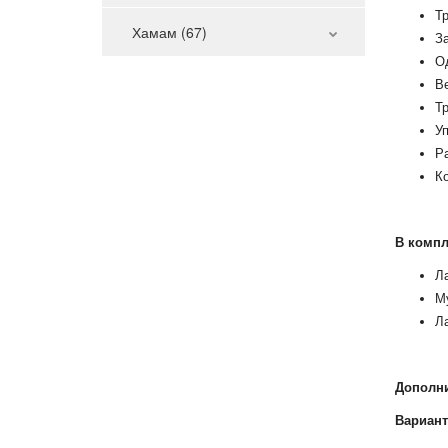
Тр
Хамам (67)
З
О
В
Тр
У
Ра
К
В компл
Ла
М
Ла
Дополни
Вариант