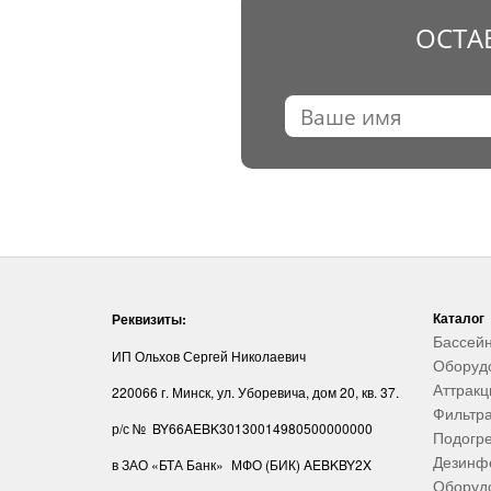
ОСТА
Каталог
Реквизиты:
Бассей
ИП Ольхов Сергей Николаевич
Оборуд
Аттрак
220066 г. Минск, ул. Уборевича, дом 20, кв. 37.
Фильтр
р/с № BY66AEBK30130014980500000000
Подогре
Дезинф
в ЗАО «БТА Банк»
МФО (БИК) AEBKBY2X
Оборудо