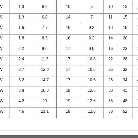
kW
1.3
6.8
10
5
10
13
kW
1.3
6.8
14
7
11
15
kW
1.6
7.7
16
9.2
13
18
kW
1.8
8.3
16
9.2
14
20
kW
2.2
9.6
17
9.8
16
22
kW
2.4
11.3
17
10.6
22
28
kW
2.7
12.9
17
10.6
26
32
kW
3.2
14.7
17
10.6
28
34
kW
3.8
18.3
19
12.6
33
43
kW
4.2
20
19
12.6
36
48
kW
4.6
21.1
19
12.6
38
52