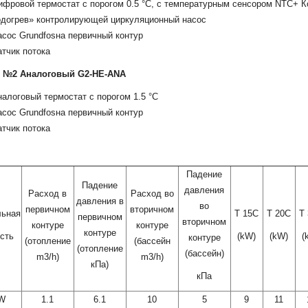
ифровой термостат с порогом 0.5 °C, с температурным сенсором NTC+ К
одогрев» контролирующей циркуляционный насос
сос Grundfosна первичный контур
тчик потока
 №2 Аналоговый G2-HE-ANA
алоговый термостат с порогом 1.5 °C
сос Grundfosна первичный контур
тчик потока
Падение
Падение
давления
Расход в
Расход во
давления в
во
первичном
вторичном
льная
Т 15С
Т 20С
Т
первичном
вторичном
контуре
контуре
контуре
сть
(kW)
(kW)
(
контуре
(отопление
(бассейн
(отопление
(бассейн)
m3/h)
m3/h)
кПа)
кПа
kW
1.1
6.1
10
5
9
11