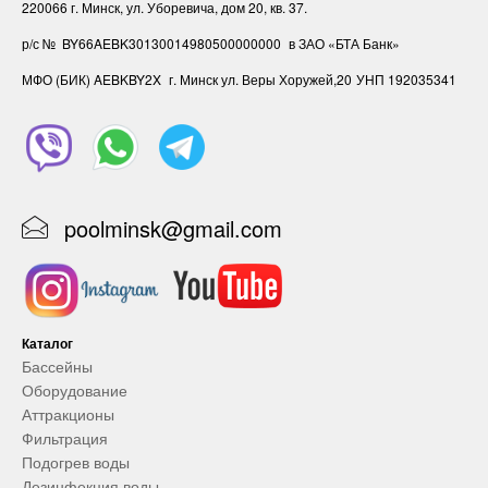
220066 г. Минск, ул. Уборевича, дом 20, кв. 37.
р/с № BY66AEBK30130014980500000000
в ЗАО «БТА Банк»
МФО (БИК) AEBKBY2X
г. Минск ул. Веры Хоружей,20
УНП ‎192035341
poolminsk@gmail.com
Каталог
Бассейны
Оборудование
Аттракционы
Фильтрация
Подогрев воды
Дезинфекция воды