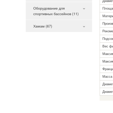
Диаме
Оборудование для
Площа
спортивных бассейнов (11)
Матери
Произв
Хамам (67)
Рекоме
Подсое
Вес фи
Макси
Макси
Фракци
Масса 
Диаме
Диаме