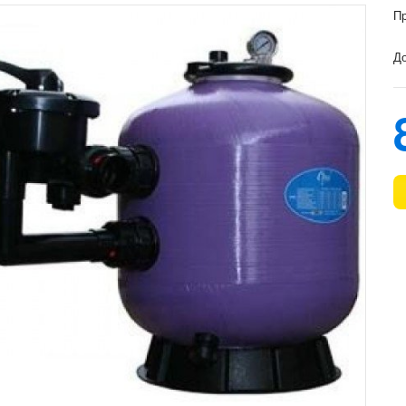
Пр
До