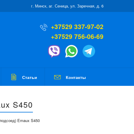
г. Минск, аг. Сеница, ул. Заречная, д. 6
+37529 337-97-02
+37529 756-06-69
Статьи
Контакты
aux S450
 подсоед) Emaux S450