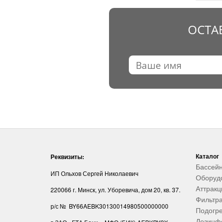
ОСТА
Каталог
Реквизиты:
Бассей
ИП Ольхов Сергей Николаевич
Оборуд
Аттрак
220066 г. Минск, ул. Уборевича, дом 20, кв. 37.
Фильтр
р/с № BY66AEBK30130014980500000000
Подогре
Дезинф