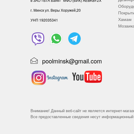
в ЗАО «БТА Банк»
МФО (БИК) AEBKBY2X
Оборудо
г. Минск ул. Веры Хоружей,20
Покрыт
Хамам
УНП ‎192035341
Мозаик
poolminsk@gmail.com
Внимание! Данный веб-сайт не является интернет-магаз
Все предоставленные сведения несут информационный 