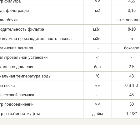
тр фильтра
мм
455
дь фильтрации
м2
0,16
ал бочки
стекловоло
одительность фильтра
м3/ч
8-10
ндуемая производительность насоса
м3/ч
5
динения вентиля
-
боковое
льтровальной установки
кг
-
мальное давление
бар
2.5
мальная температура воды
°C
43
я песка
мм
0,8-1,0
песковой засыпки
кг
45
тр подсоединений
мм
50
тр разъёмных муфты
дюйм
1 1/2"