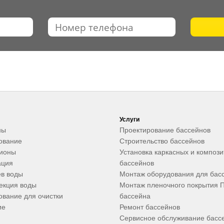
Услуги
ны
Проектирование бассейнов
ование
Строительство бассейнов
ционы
Установка каркасных и композ
ация
бассейнов
в воды
Монтаж оборудования для бас
екция воды
Монтаж пленочного покрытия 
вание для очистки
бассейна
ие
Ремонт бассейнов
Сервисное обслуживание басс