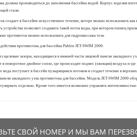
вка должна производиться до заполнения бассейна водой. Корпус изделия изгот
щей стали.
к создает в бассейне искусственное течение, которе можно использовать как в
 устройства позволяет создавать такой поток воды, при котором пловец прилаг
акже противоток можно использовать для гидромассажа тела.
действия противотока для бассейна Pahlen JET-SWIM 2000:
ез щелевые зазоры, находящиеся в нижней части лицевой панели закладного узл
т в поворотное двойное сопло, где происходит подмес (эжекция) воздуха и где
те вода поступает в бассейн пузырящимся потоком и создает течение в верхни
панели закладного узла противотока для бассейна. Модель JET-SWIM 2000 обо
гулирвать отдельно. Кроме того имеется возможно управлять интенсивностью 
ВЬТЕ СВОЙ НОМЕР И МЫ ВАМ ПЕРЕЗ