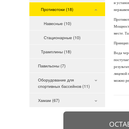
и устано
Противотоки (18)
нержавею
Противото
Навесные (10)
Мощность
месте. Т
Стационарные (10)
Принцип 
Трамплины (18)
Вода чер
поступае
Павильоны (7)
результа
лицевой 
Оборудование для
можно ре
спортивных бассейнов (11)
Хамам (67)
ОСТА