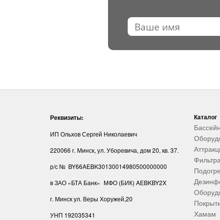
Каталог
Реквизиты:
Бассей
ИП Ольхов Сергей Николаевич
Оборуд
Аттрак
220066 г. Минск, ул. Уборевича, дом 20, кв. 37.
Фильтр
р/с № BY66AEBK30130014980500000000
Подогре
Дезинф
в ЗАО «БТА Банк»
МФО (БИК) AEBKBY2X
Оборудо
г. Минск ул. Веры Хоружей,20
Покрыт
Хамам
УНП ‎192035341