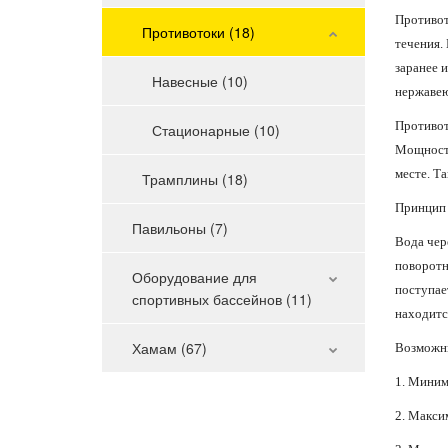
Противот
Противотоки (18)
течения.
заранее 
Навесные (10)
нержавею
Противото
Стационарные (10)
Мощность
месте. Т
Трамплины (18)
Принцип 
Павильоны (7)
Вода чер
поворотн
Оборудование для
поступае
спортивных бассейнов (11)
находитс
Хамам (67)
Возможны
1. Миним
2. Макси