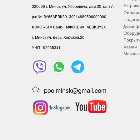
Аттрак
220066 г. Минск, ул. Уборевича, дом 20, кв. 37.
Фильтр
р/с № BY66AEBK30130014980500000000
Подогре
Дезинф
в ЗАО «БТА Банк»
МФО (БИК) AEBKBY2X
Оборудо
г. Минск ул. Веры Хоружей,20
Покрыт
Хамам
УНП ‎192035341
Мозаик
poolminsk@gmail.com