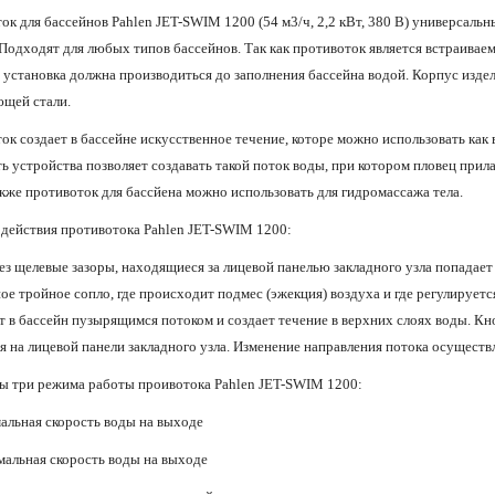
ок для бассейнов Pahlen JET-SWIM 1200 (54 м3/ч, 2,2 кВт, 380 В) универсальн
 Подходят для любых типов бассейнов. Так как противоток является встраивае
и установка должна производиться до заполнения бассейна водой. Корпус издел
щей стали.
к создает в бассейне искусственное течение, которе можно использовать как в
 устройства позволяет создавать такой поток воды, при котором пловец прилаг
акже противоток для бассйена можно использовать для гидромассажа тела.
действия противотока Pahlen JET-SWIM 1200:
ез щелевые зазоры, находящиеся за лицевой панелью закладного узла попадает 
ое тройное сопло, где происходит подмес (эжекция) воздуха и где регулируетс
т в бассейн пузырящимся потоком и создает течение в верхних слоях воды. К
я на лицевой панели закладного узла. Изменение направления потока осуществл
 три режима работы проивотока Pahlen JET-SWIM 1200:
альная скорость воды на выходе
мальная скорость воды на выходе