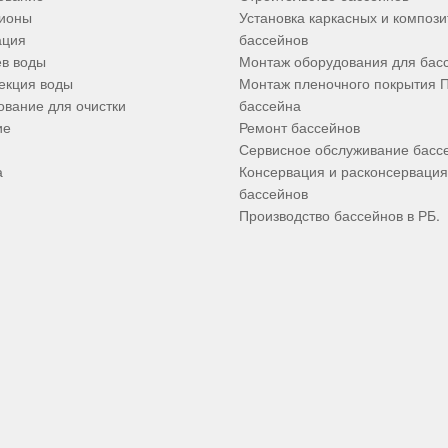
ционы
Установка каркасных и композ
ация
бассейнов
в воды
Монтаж оборудования для бас
екция воды
Монтаж пленочного покрытия 
вание для очистки
бассейна
ие
Ремонт бассейнов
Сервисное обслуживание басс
а
Консервация и расконсервация
бассейнов
Производство бассейнов в РБ.